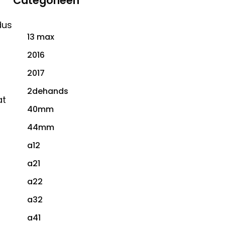
Categorieën
dus
13 max
2016
2017
2dehands
at
40mm
44mm
a12
a21
a22
a32
a41