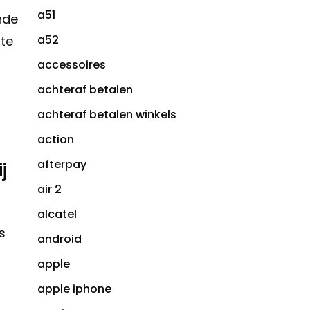
a51
ende
a52
 te
accessoires
achteraf betalen
achteraf betalen winkels
action
afterpay
j
air 2
alcatel
s
android
apple
apple iphone