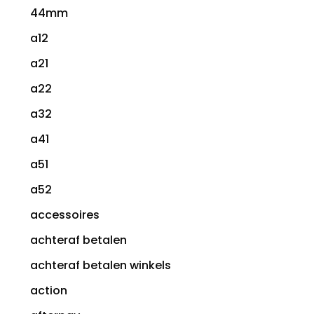
44mm
a12
a21
a22
a32
a41
a51
a52
accessoires
achteraf betalen
achteraf betalen winkels
action