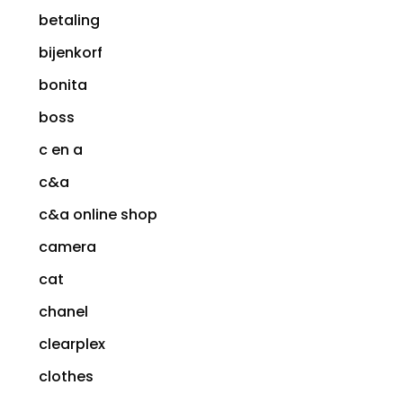
betaling
bijenkorf
bonita
boss
c en a
c&a
c&a online shop
camera
cat
chanel
clearplex
clothes