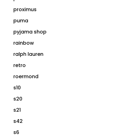
proximus
puma
pyjama shop
rainbow
ralph lauren
retro
roermond
s10
s20
s21
s42
s6