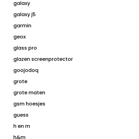
galaxy
galaxy j5
garmin
geox
glass pro
glazen screenprotector
goojodoq
grote
grote maten
gsm hoesjes
guess
h en m
h&m