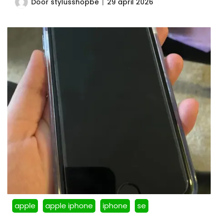
Door
stylusshopbe
29 april 2026
apple
apple iphone
iphone
se