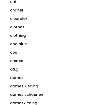
cat
chanel
clearplex
clothes
clothing
coolblue
cos
costes
d&g
dames
dames kleding
dames schoenen
dameskleding