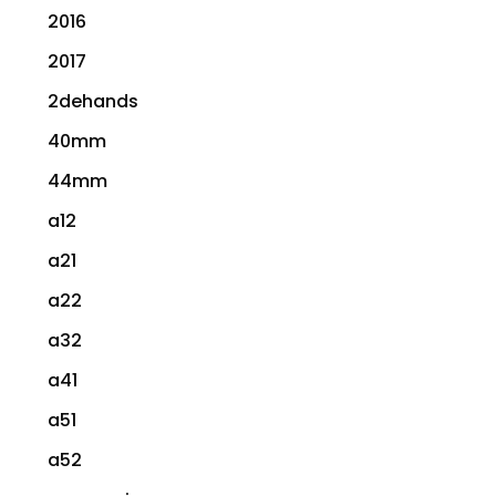
2016
2017
2dehands
40mm
44mm
a12
a21
a22
a32
a41
a51
a52