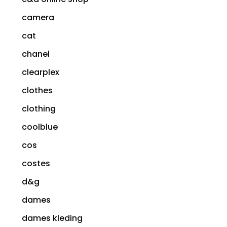
camera
cat
chanel
clearplex
clothes
clothing
coolblue
cos
costes
d&g
dames
dames kleding