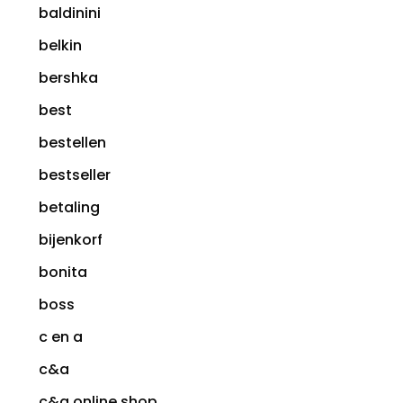
baldinini
belkin
bershka
best
bestellen
bestseller
betaling
bijenkorf
bonita
boss
c en a
c&a
c&a online shop