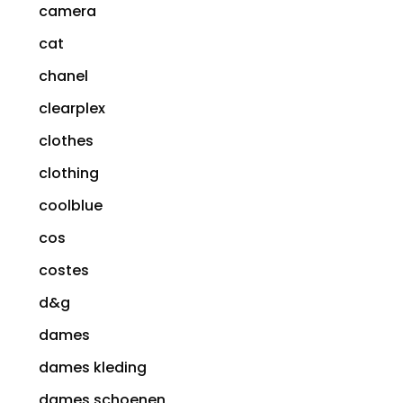
camera
cat
chanel
clearplex
clothes
clothing
coolblue
cos
costes
d&g
dames
dames kleding
dames schoenen