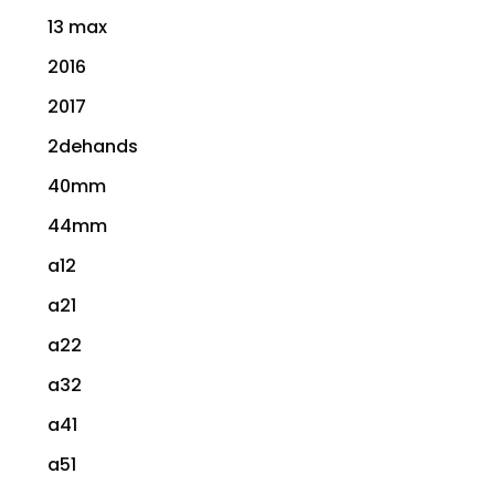
13 max
2016
2017
2dehands
40mm
44mm
a12
a21
a22
a32
a41
a51