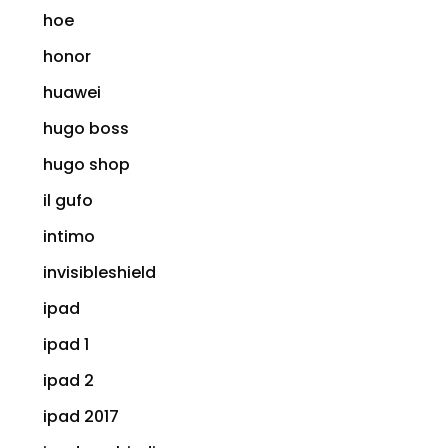
hoe
honor
huawei
hugo boss
hugo shop
il gufo
intimo
invisibleshield
ipad
ipad 1
ipad 2
ipad 2017