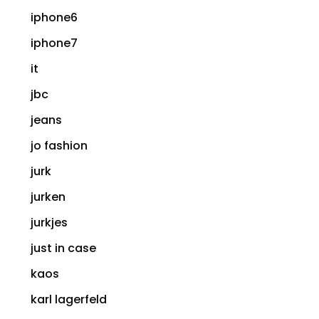
iphone6
iphone7
it
jbc
jeans
jo fashion
jurk
jurken
jurkjes
just in case
kaos
karl lagerfeld