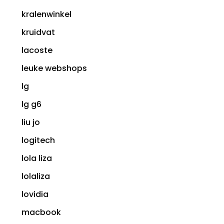
kralenwinkel
kruidvat
lacoste
leuke webshops
lg
lg g6
liu jo
logitech
lola liza
lolaliza
lovidia
macbook