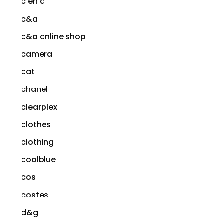
c en a
c&a
c&a online shop
camera
cat
chanel
clearplex
clothes
clothing
coolblue
cos
costes
d&g