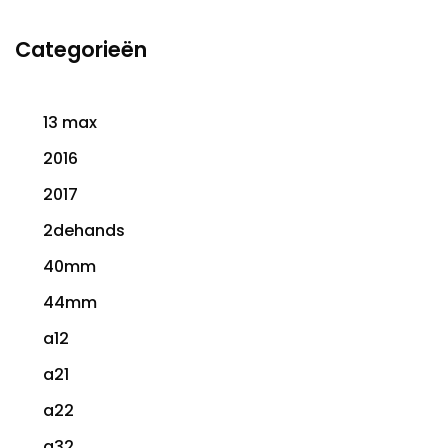
Categorieën
13 max
2016
2017
2dehands
40mm
44mm
a12
a21
a22
a32