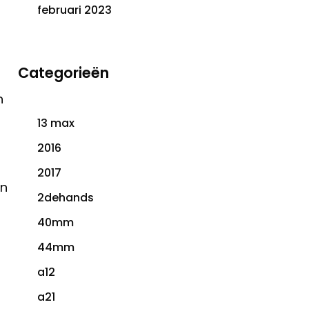
februari 2023
Categorieën
n
13 max
2016
2017
en
2dehands
40mm
44mm
a12
a21