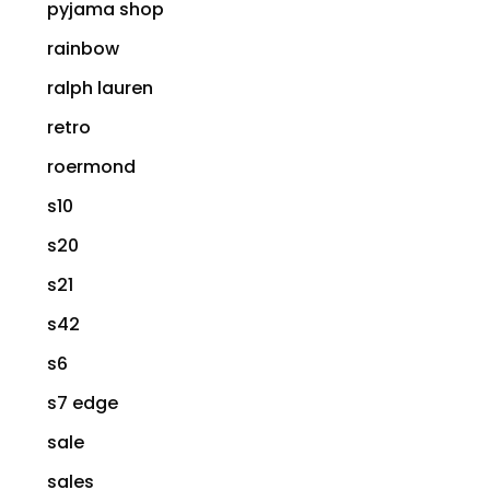
pyjama shop
rainbow
ralph lauren
retro
roermond
s10
s20
s21
s42
s6
s7 edge
sale
sales