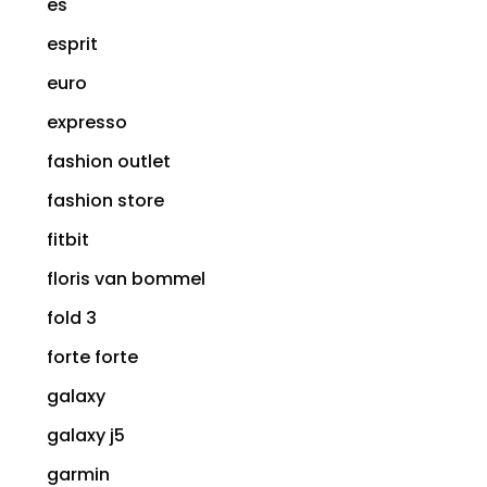
es
esprit
euro
expresso
fashion outlet
fashion store
fitbit
floris van bommel
fold 3
forte forte
galaxy
galaxy j5
garmin