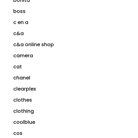
bonita
boss
c en a
c&a
c&a online shop
camera
cat
chanel
clearplex
clothes
clothing
coolblue
cos