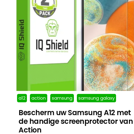
a12
action
samsung
samsung galaxy
Bescherm uw Samsung A12 met
de handige screenprotector van
Action