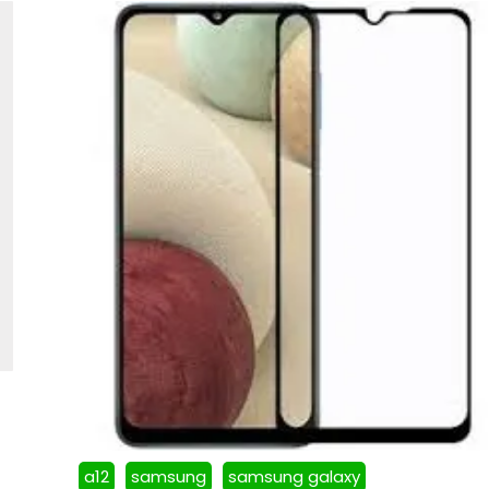
a12
samsung
samsung galaxy