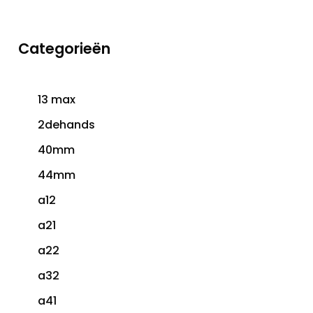
Categorieën
13 max
2dehands
40mm
44mm
a12
a21
a22
a32
a41