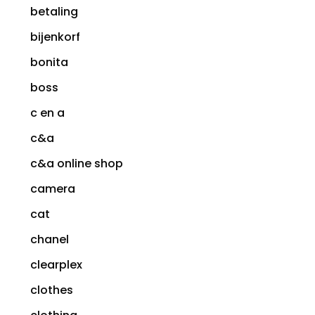
betaling
bijenkorf
bonita
boss
c en a
c&a
c&a online shop
camera
cat
chanel
clearplex
clothes