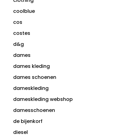
clothing
coolblue
cos
costes
d&g
dames
dames kleding
dames schoenen
dameskleding
dameskleding webshop
damesschoenen
de bijenkorf
diesel