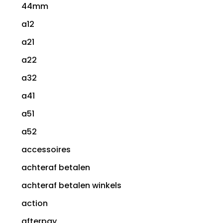
44mm
a12
a21
a22
a32
a41
a51
a52
accessoires
achteraf betalen
achteraf betalen winkels
action
afterpay