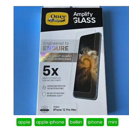
apple
apple iphone
belkin
iphone
mini