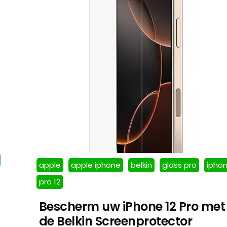
apple
apple iphone
belkin
glass pro
ipho
pro 12
Bescherm uw iPhone 12 Pro met
de Belkin Screenprotector