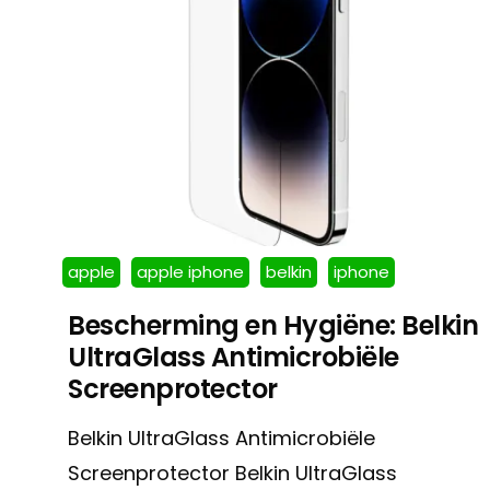
apple
apple iphone
belkin
iphone
Bescherming en Hygiëne: Belkin
UltraGlass Antimicrobiële
Screenprotector
Belkin UltraGlass Antimicrobiële
Screenprotector Belkin UltraGlass