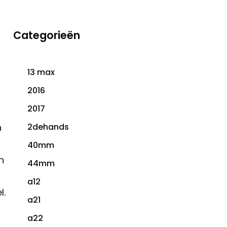
Categorieën
13 max
2016
2017
2dehands
n
40mm
n
44mm
a12
l.
a21
a22