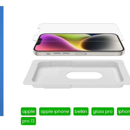
apple
apple iphone
belkin
glass pro
ipho
pro 12