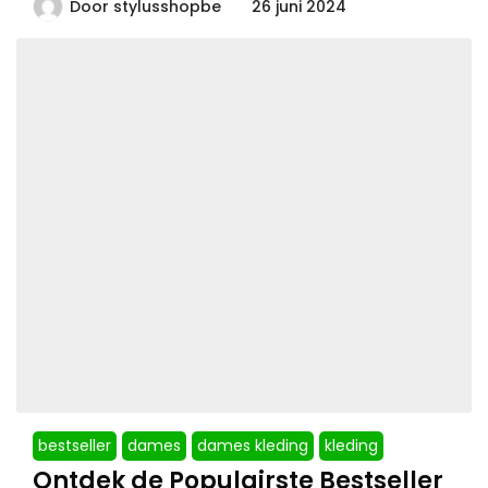
Door
stylusshopbe
26 juni 2024
bestseller
dames
dames kleding
kleding
Ontdek de Populairste Bestseller