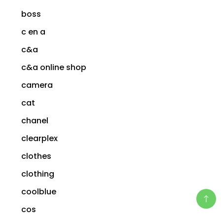
boss
c en a
c&a
c&a online shop
camera
cat
chanel
clearplex
clothes
clothing
coolblue
cos