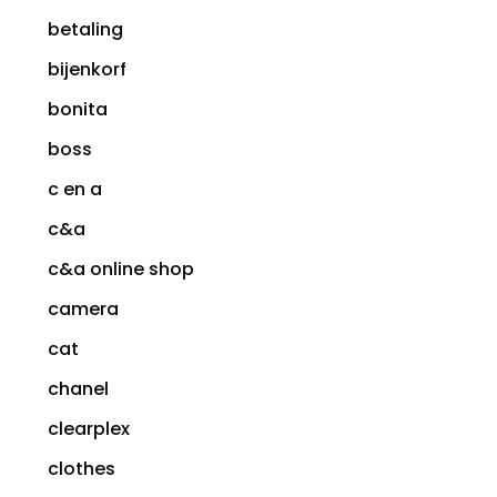
betaling
bijenkorf
bonita
boss
c en a
c&a
c&a online shop
camera
cat
chanel
clearplex
clothes