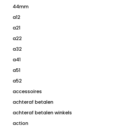
44mm
a12
a21
a22
a32
a41
a51
a52
accessoires
achteraf betalen
achteraf betalen winkels
action