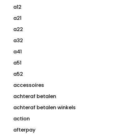
a12
a21
a22
a32
a41
a51
a52
accessoires
achteraf betalen
achteraf betalen winkels
action
afterpay