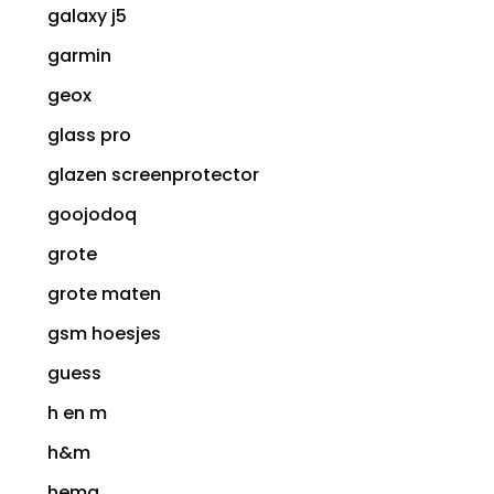
galaxy j5
garmin
geox
glass pro
glazen screenprotector
goojodoq
grote
grote maten
gsm hoesjes
guess
h en m
h&m
hema