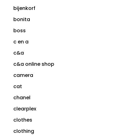
bijenkorf
bonita
boss
c en a
c&a
c&a online shop
camera
cat
chanel
clearplex
clothes
clothing