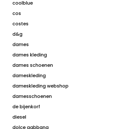
coolblue
cos
costes
d&g
dames
dames kleding
dames schoenen
dameskleding
dameskleding webshop
damesschoenen
de bijenkorf
diesel
dolce gabbana