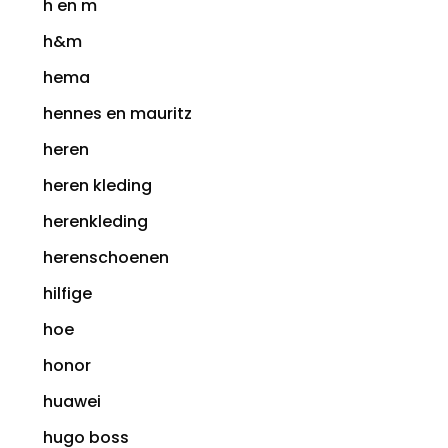
h en m
h&m
hema
hennes en mauritz
heren
heren kleding
herenkleding
herenschoenen
hilfige
hoe
honor
huawei
hugo boss