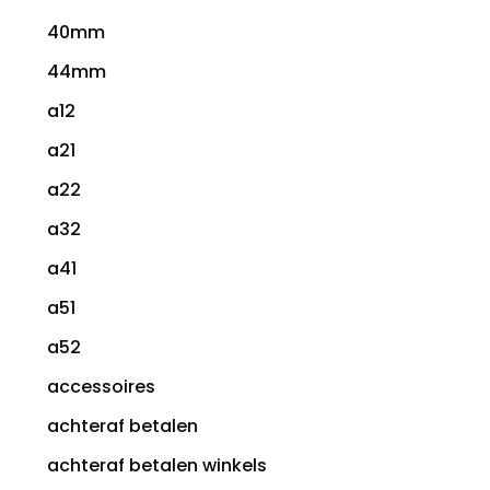
40mm
44mm
a12
a21
a22
a32
a41
a51
a52
accessoires
achteraf betalen
achteraf betalen winkels