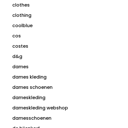
clothes
clothing
coolblue
cos
costes
d&g
dames
dames kleding
dames schoenen
dameskleding
dameskleding webshop
damesschoenen