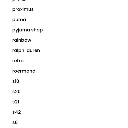
proximus
puma
pyjama shop
rainbow
ralph lauren
retro
roermond
s10
s20
s21
s42
s6