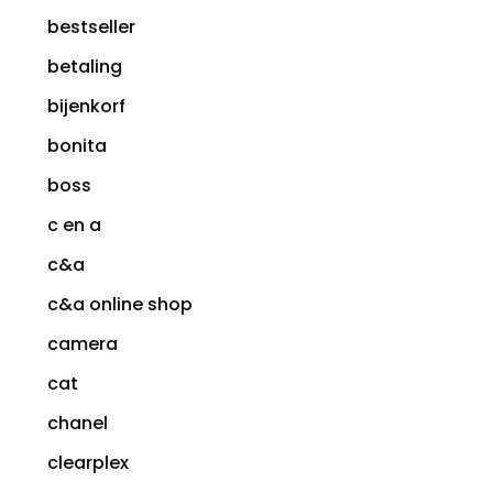
bestseller
betaling
bijenkorf
bonita
boss
c en a
c&a
c&a online shop
camera
cat
chanel
clearplex