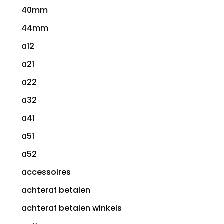
40mm
44mm
a12
a21
a22
a32
a41
a51
a52
accessoires
achteraf betalen
achteraf betalen winkels