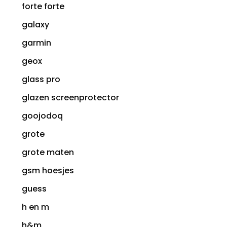
forte forte
galaxy
garmin
geox
glass pro
glazen screenprotector
goojodoq
grote
grote maten
gsm hoesjes
guess
h en m
h&m