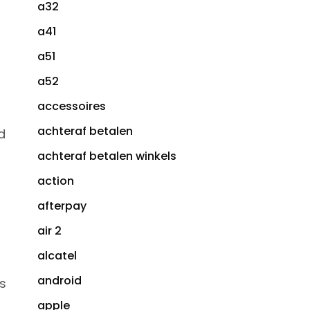
a32
a41
a51
a52
accessoires
achteraf betalen
d
achteraf betalen winkels
action
afterpay
air 2
alcatel
android
s
apple