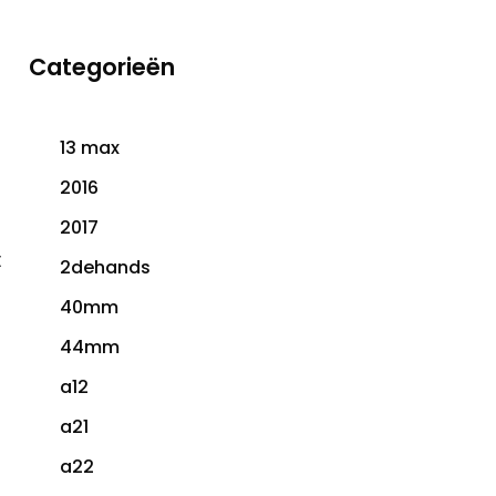
Categorieën
13 max
2016
2017
t
2dehands
40mm
44mm
a12
a21
a22