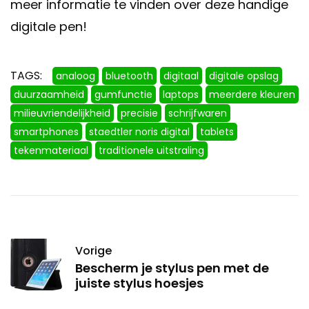
meer informatie te vinden over deze handige
digitale pen!
TAGS:
analoog
bluetooth
digitaal
digitale opslag
duurzaamheid
gumfunctie
laptops
meerdere kleuren
milieuvriendelijkheid
precisie
schrijfwaren
smartphones
staedtler noris digital
tablets
tekenmateriaal
traditionele uitstraling
Vorige
Bescherm je stylus pen met de
juiste stylus hoesjes