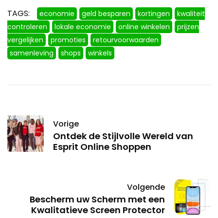
TAGS:
economie
geld besparen
kortingen
kwaliteit
controleren
lokale economie
online winkelen
prijzen
vergelijken
promoties
retourvoorwaarden
samenleving
shops
winkels
Vorige
Ontdek de Stijlvolle Wereld van
Esprit Online Shoppen
Volgende
Bescherm uw Scherm met een
Kwalitatieve Screen Protector