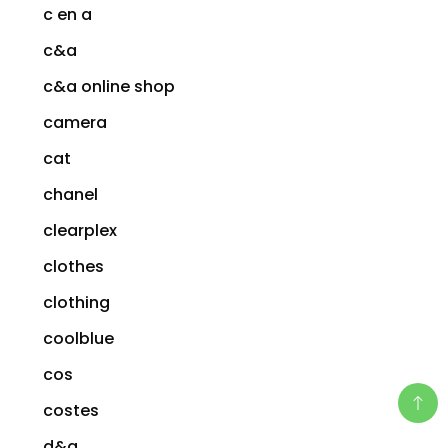
c en a
c&a
c&a online shop
camera
cat
chanel
clearplex
clothes
clothing
coolblue
cos
costes
d&g