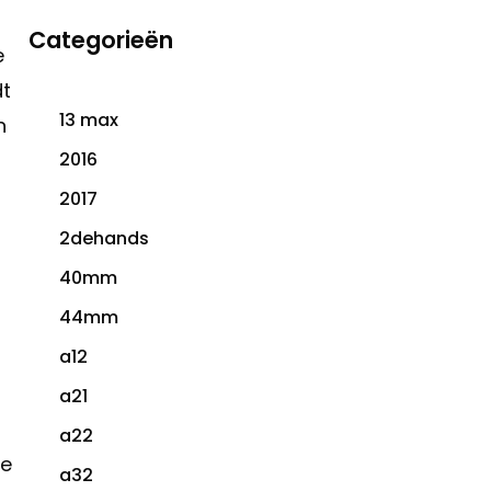
Categorieën
e
dt
13 max
n
2016
2017
2dehands
40mm
44mm
a12
a21
a22
le
a32