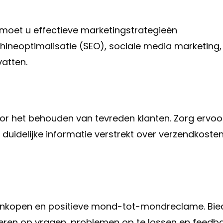
, moet u effectieve marketingstrategieën
ineoptimalisatie (SEO), sociale media marketing,
atten.
voor het behouden van tevreden klanten. Zorg ervoo
uidelijke informatie verstrekt over verzendkosten
laankopen en positieve mond-tot-mondreclame. Bie
geren op vragen, problemen op te lossen en feedb