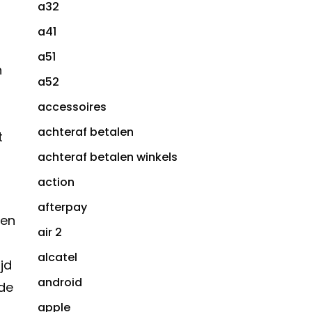
a32
a41
a51
n
a52
accessoires
achteraf betalen
t
achteraf betalen winkels
action
afterpay
ken
air 2
alcatel
jd
android
 de
apple