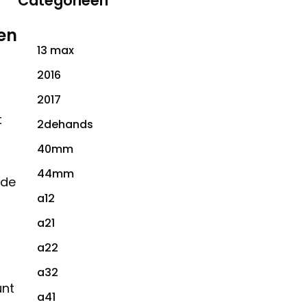
Categorieën
een
13 max
2016
2017
t
2dehands
40mm
44mm
 de
a12
a21
a22
a32
unt
a41