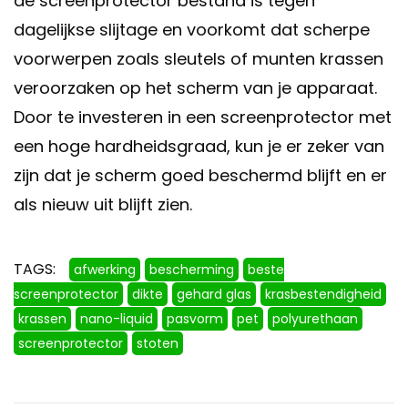
de screenprotector bestand is tegen
dagelijkse slijtage en voorkomt dat scherpe
voorwerpen zoals sleutels of munten krassen
veroorzaken op het scherm van je apparaat.
Door te investeren in een screenprotector met
een hoge hardheidsgraad, kun je er zeker van
zijn dat je scherm goed beschermd blijft en er
als nieuw uit blijft zien.
TAGS:
afwerking
bescherming
beste
screenprotector
dikte
gehard glas
krasbestendigheid
krassen
nano-liquid
pasvorm
pet
polyurethaan
screenprotector
stoten