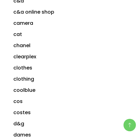
c&a
c&a online shop
camera
cat
chanel
clearplex
clothes
clothing
coolblue
cos
costes
d&g
dames