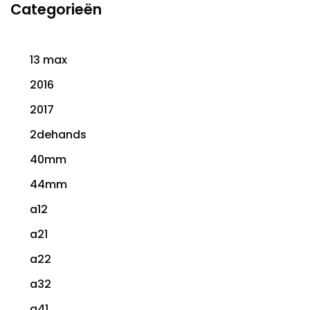
Categorieën
13 max
2016
2017
2dehands
40mm
44mm
a12
a21
a22
a32
a41