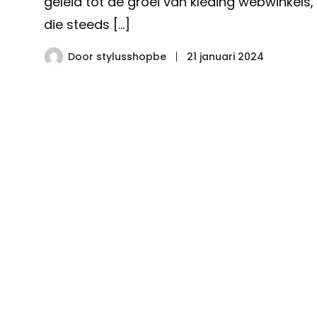
geleid tot de groei van kleding webwinkels,
die steeds […]
Door
stylusshopbe
21 januari 2024