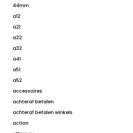
44mm
a12
a21
a22
a32
a41
a51
a52
accessoires
achteraf betalen
achteraf betalen winkels
action