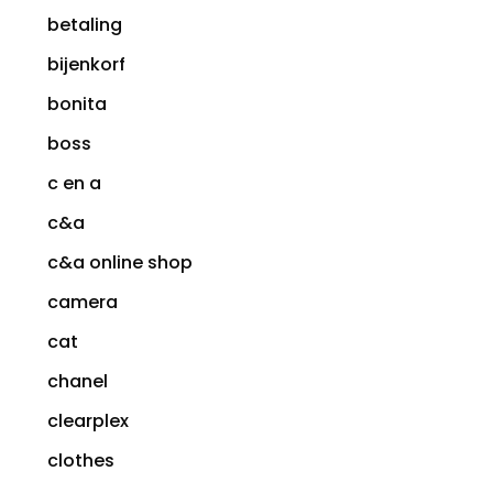
betaling
bijenkorf
bonita
boss
c en a
c&a
c&a online shop
camera
cat
chanel
clearplex
clothes