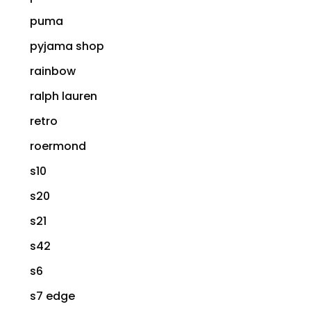
puma
pyjama shop
rainbow
ralph lauren
retro
roermond
s10
s20
s21
s42
s6
s7 edge