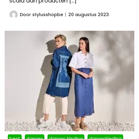
scala aan producten […]
Door
stylusshopbe
20 augustus 2023
best
dames
dames kleding
dameskleding