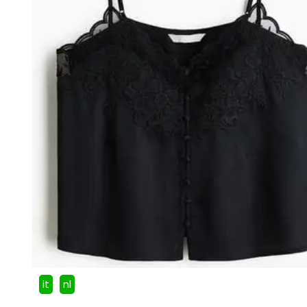
it
nl