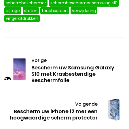
schermbeschermer
schermbeschermer samsung s10
slijtage
stoten
touchscreen
verwijdering
vingerafdrukken
Vorige
Bescherm uw Samsung Galaxy
S10 met Krasbestendige
Beschermfolie
Volgende
Bescherm uw iPhone 12 met een
hoogwaardige scherm protector