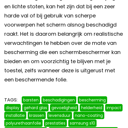
en lichte stoten, kan het zijn dat bij een zeer
harde val of bij gebruik van scherpe
voorwerpen het scherm alsnog beschadigd
raakt. Het is daarom belangrijk om realistische
verwachtingen te hebben over de mate van
bescherming die een schermbeschermer kan
bieden en om voorzichtig te blijven met je
toestel, zelfs wanneer deze is uitgerust met
een beschermende folie.
TAGS:
barsten
beschadigingen
bescherming
display
gehard glas
gevoeligheid
helderheid
impact
installatie
krassen
levensduur
nano-coating
polyurethaanfolie
prestaties
samsung s10