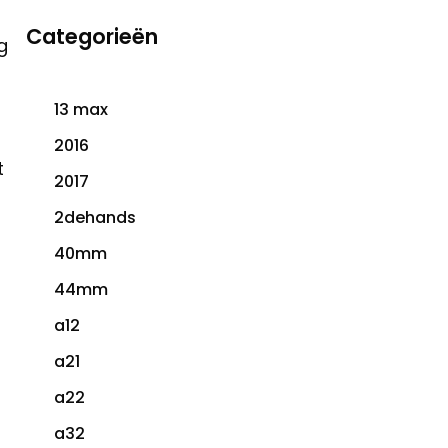
Categorieën
g
13 max
2016
t
2017
2dehands
40mm
44mm
a12
a21
a22
a32