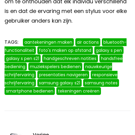
om te onthouden dat elk individu verschillend
is en dat de ervaring met een stylus voor elke
gebruiker anders kan zijn.
TAGS:
aantekeningen maken
air actions
bluetooth-
functionaliteit
foto's maken op afstand
galaxy s pen
galaxy s pen s21
handgeschreven notities
handsfree
bediening
muziekspelers bedienen
nauwkeurige
schrijfervaring
presentaties navigeren
responsieve
schrijfervaring
samsung galaxy s21
samsung notes
smartphone bedienen
tekeningen creëren
Vorige