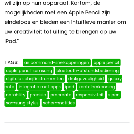
wil zijn op hun apparaat. Kortom, de
mogelijkheden met een Apple Pencil zijn
eindeloos en bieden een intuïtieve manier om
uw creativiteit tot uiting te brengen op uw
iPad.”
TAGS:
air command-snelkoppelingen
apple pencil
apple pencil samsung
bluetooth-afstandsbediening
digitale schrijfinstrumenten
drukgevoeligheid
galaxy
note
integratie met apps
ipad
kantelherkenning
notability
precisie
procreate
responsiviteit
s pen
samsung stylus
schermnotities