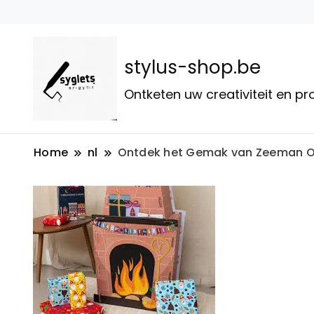
stylus-shop.be
Ontketen uw creativiteit en p
Home
nl
Ontdek het Gemak van Zeeman On