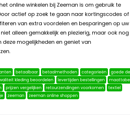
het online winkelen bij Zeeman is om gebruik te
oor actief op zoek te gaan naar kortingscodes of
ofiteren van extra voordelen en besparingen op uw
iet alleen gemakkelijk en plezierig, maar ook nog
an deze mogelijkheden en geniet van
zen.
lanten
betaalbaar
betaalmethoden
categorieën
goede de
waliteit kleding beoordelen
levertijden bestellingen
maattabe
n
prijzen vergelijken
retourzendingen voorkomen
textiel
je
zeeman
zeeman online shoppen