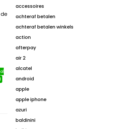
accessoires
 de
achteraf betalen
achteraf betalen winkels
action
afterpay
air 2
alcatel
al
android
l
apple
apple iphone
azuri
baldinini