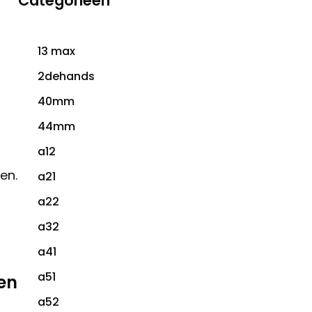
Categorieën
13 max
2dehands
40mm
44mm
a12
en.
a21
a22
a32
a41
a51
en
a52