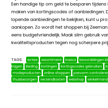
Een handige tip om geld te besparen tijdens 
maken van kortingscodes of aanbiedingen. D
lopende aanbiedingen te bekijken, kunt u pr
aankopen. Zo wordt het shoppen bij Zeeman n
eens budgetvriendelijk. Maak slim gebruik v
kwaliteitsproducten tegen nog scherpere prij
TAGS:
acties
assortiment
basics
beoordelingen k
krijgen
kleding
kortingen
kortingscodes gebruiken
k
modeproducten
online shoppen
pasvorm controlere
thuisbezorgen
verzendkosten
webshop
winkelmand