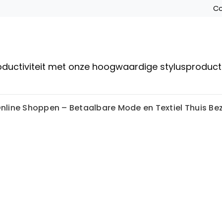
Co
roductiviteit met onze hoogwaardige stylusproduc
line Shoppen – Betaalbare Mode en Textiel Thuis Be