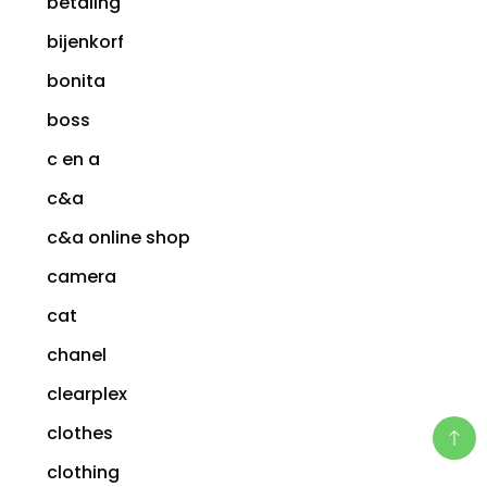
betaling
bijenkorf
bonita
boss
c en a
c&a
c&a online shop
camera
cat
chanel
clearplex
clothes
clothing