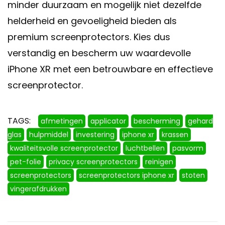
minder duurzaam en mogelijk niet dezelfde
helderheid en gevoeligheid bieden als
premium screenprotectors. Kies dus
verstandig en bescherm uw waardevolle
iPhone XR met een betrouwbare en effectieve
screenprotector.
TAGS:
afmetingen
applicator
bescherming
gehard
glas
hulpmiddel
investering
iphone xr
krassen
kwaliteitsvolle screenprotector
luchtbellen
pasvorm
pet-folie
privacy screenprotectors
reinigen
screenprotectors
screenprotectors iphone xr
stoten
vingerafdrukken