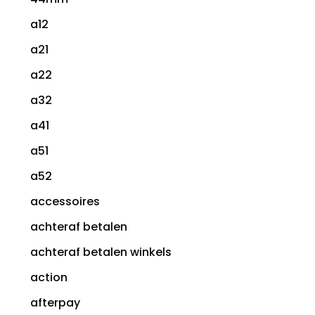
a12
a21
a22
a32
a41
a51
a52
accessoires
achteraf betalen
achteraf betalen winkels
action
afterpay