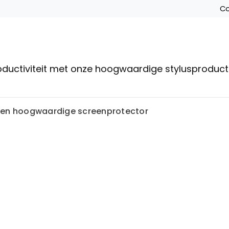
Co
roductiviteit met onze hoogwaardige stylusproduc
een hoogwaardige screenprotector