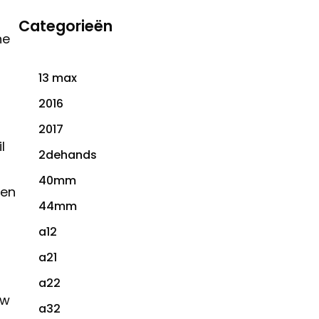
Categorieën
ne
13 max
2016
2017
l
2dehands
40mm
den
44mm
a12
a21
a22
uw
a32