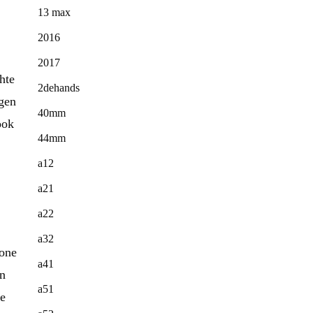
13 max
2016
2017
hte
2dehands
egen
40mm
ook
44mm
a12
a21
a22
a32
hone
a41
en
a51
ze