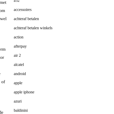
a52
 met
accessoires
 om
owel
achteraf betalen
achteraf betalen winkels
action
afterpay
erm
air 2
tor
alcatel
e
android
 of
apple
apple iphone
azuri
baldinini
de