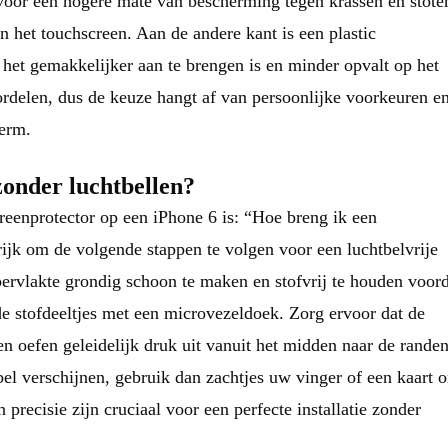
 voor een hogere mate van bescherming tegen krassen en stote
n het touchscreen. Aan de andere kant is een plastic
 het gemakkelijker aan te brengen is en minder opvalt op het
rdelen, dus de keuze hangt af van persoonlijke voorkeuren e
erm.
zonder luchtbellen?
reenprotector op een iPhone 6 is: “Hoe breng ik een
rijk om de volgende stappen te volgen voor een luchtbelvrije
ppervlakte grondig schoon te maken en stofvrij te houden voor
de stofdeeltjes met een microvezeldoek. Zorg ervoor dat de
n oefen geleidelijk druk uit vanuit het midden naar de rande
el verschijnen, gebruik dan zachtjes uw vinger of een kaart 
precisie zijn cruciaal voor een perfecte installatie zonder