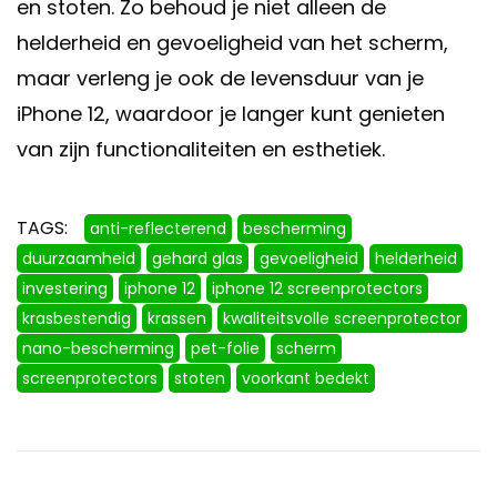
en stoten. Zo behoud je niet alleen de
helderheid en gevoeligheid van het scherm,
maar verleng je ook de levensduur van je
iPhone 12, waardoor je langer kunt genieten
van zijn functionaliteiten en esthetiek.
TAGS:
anti-reflecterend
bescherming
duurzaamheid
gehard glas
gevoeligheid
helderheid
investering
iphone 12
iphone 12 screenprotectors
krasbestendig
krassen
kwaliteitsvolle screenprotector
nano-bescherming
pet-folie
scherm
screenprotectors
stoten
voorkant bedekt