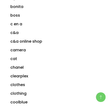
bonita
boss
c en a
c&a
c&a online shop
camera
cat
chanel
clearplex
clothes
clothing
coolblue