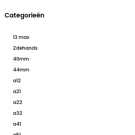
Categorieën
13 max
2dehands
40mm
44mm
a12
a21
a22
a32
a41
a51