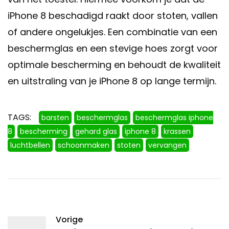
iPhone 8 beschadigd raakt door stoten, vallen
of andere ongelukjes. Een combinatie van een
beschermglas en een stevige hoes zorgt voor
optimale bescherming en behoudt de kwaliteit
en uitstraling van je iPhone 8 op lange termijn.
TAGS:
barsten
beschermglas
beschermglas iphone
8
bescherming
gehard glas
iphone 8
krassen
luchtbellen
schoonmaken
stoten
vervangen
Vorige