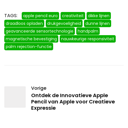
TAGS:
apple pencil euro
creativiteit
dikke lijnen
draadloos opladen
drukgevoeligheid
dunne lijnen
geavanceerde sensortechnologie
handpalm
magnetische bevestiging
nauwkeurige responsiviteit
palm rejection-functie
Vorige
Ontdek de Innovatieve Apple
Pencil van Apple voor Creatieve
Expressie