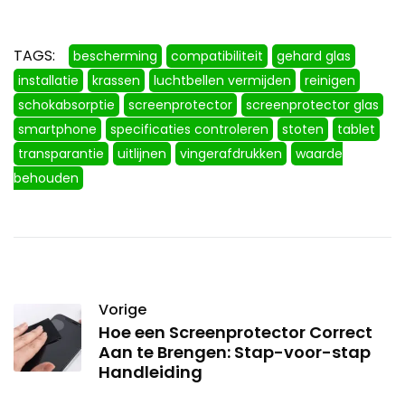
TAGS:
bescherming
compatibiliteit
gehard glas
installatie
krassen
luchtbellen vermijden
reinigen
schokabsorptie
screenprotector
screenprotector glas
smartphone
specificaties controleren
stoten
tablet
transparantie
uitlijnen
vingerafdrukken
waarde
behouden
Vorige
Hoe een Screenprotector Correct
Aan te Brengen: Stap-voor-stap
Handleiding