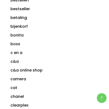
bestellen
bestseller
betaling
bijenkorf
bonita
boss
c en a
c&a
c&a online shop
camera
cat
chanel
clearplex