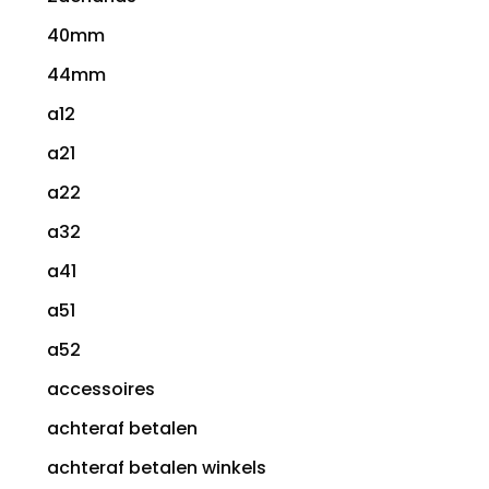
40mm
44mm
a12
a21
a22
a32
a41
a51
a52
accessoires
achteraf betalen
achteraf betalen winkels