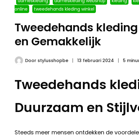
dameskleding
dameskleding webshop
kleding
kl
online
tweedehands kleding winkel
Tweedehands kleding
en Gemakkelijk
Door
stylusshopbe
13 februari 2024
5 minu
Tweedehands kledi
Duurzaam en Stijlv
Steeds meer mensen ontdekken de voordelen 