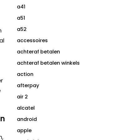
a41
a51
a52
n
al
accessoires
achteraf betalen
achteraf betalen winkels
action
er
afterpay
e
air 2
alcatel
an
android
apple
n,