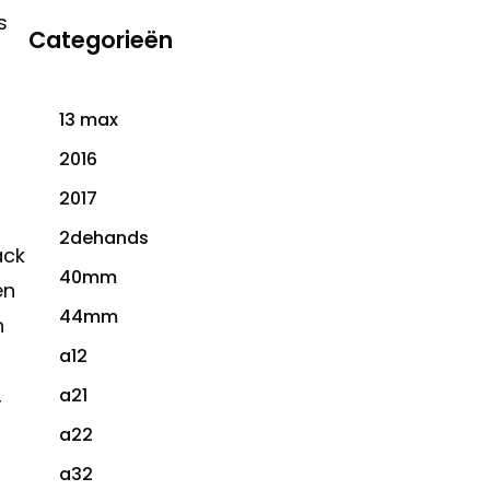
s
Categorieën
13 max
2016
2017
2dehands
ack
40mm
en
44mm
n
a12
,
a21
a22
a32