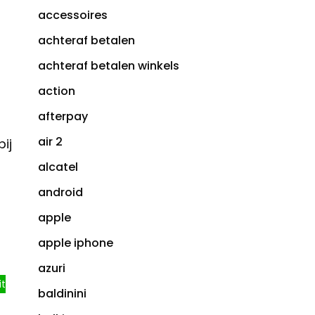
accessoires
achteraf betalen
achteraf betalen winkels
action
afterpay
air 2
ij
alcatel
android
apple
apple iphone
azuri
it
baldinini