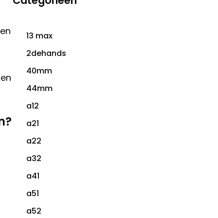
Categorieën
 en
13 max
2dehands
40mm
pen
44mm
a12
n?
a21
a22
a32
a41
a51
a52