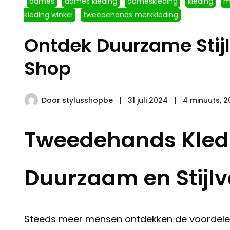
dames
dames kleding
dameskleding
kleding
m
kleding winkel
tweedehands merkkleding
Ontdek Duurzame Stijl
Shop
Door
stylusshopbe
31 juli 2024
4 minuuts, 
Tweedehands Kledi
Duurzaam en Stijlv
Steeds meer mensen ontdekken de voordelen 