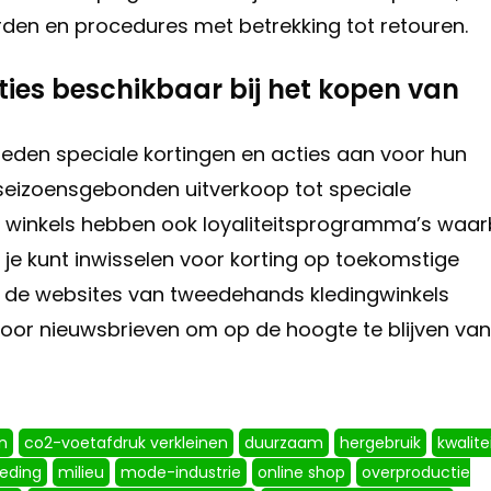
den en procedures met betrekking tot retouren.
acties beschikbaar bij het kopen van
ieden speciale kortingen en acties aan voor hun
 seizoensgebonden uitverkoop tot speciale
winkels hebben ook loyaliteitsprogramma’s waarb
e je kunt inwisselen voor korting op toekomstige
 de websites van tweedehands kledingwinkels
 voor nieuwsbrieven om op de hoogte te blijven van
n
co2-voetafdruk verkleinen
duurzaam
hergebruik
kwalite
eding
milieu
mode-industrie
online shop
overproductie