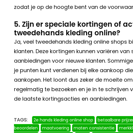
zodat je op de hoogte bent van de voorwaar
5. Zijn er speciale kortingen of 
tweedehands kleding online?
Ja, veel tweedehands kleding online shops b
klanten. Deze kortingen kunnen variëren van
aanbiedingen voor nieuwe klanten. Sommige 
je punten kunt verdienen bij elke aankoop di
aankopen. Het loont dus zeker de moeite om
regelmatig te bezoeken en je in te schrijven
de laatste kortingsacties en aanbiedingen.
TAGS:
2e hands kleding online shop
betaalbare prijze
beoordelen
maatvoering
maten consistentie
merkkl