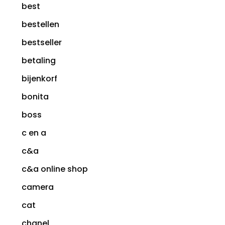
best
bestellen
bestseller
betaling
bijenkorf
bonita
boss
c en a
c&a
c&a online shop
camera
cat
chanel