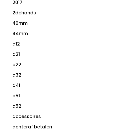
2017
2dehands
40mm
44mm
a12
a21
a22
a32
a41
a51
a52
accessoires
achteraf betalen