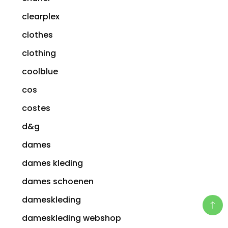
clearplex
clothes
clothing
coolblue
cos
costes
d&g
dames
dames kleding
dames schoenen
dameskleding
dameskleding webshop