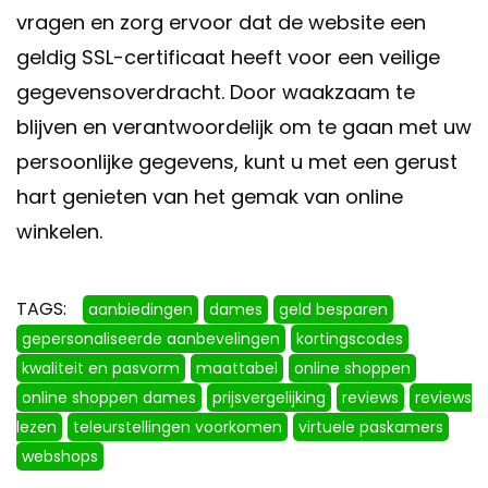
vragen en zorg ervoor dat de website een
geldig SSL-certificaat heeft voor een veilige
gegevensoverdracht. Door waakzaam te
blijven en verantwoordelijk om te gaan met uw
persoonlijke gegevens, kunt u met een gerust
hart genieten van het gemak van online
winkelen.
TAGS:
aanbiedingen
dames
geld besparen
gepersonaliseerde aanbevelingen
kortingscodes
kwaliteit en pasvorm
maattabel
online shoppen
online shoppen dames
prijsvergelijking
reviews
reviews
lezen
teleurstellingen voorkomen
virtuele paskamers
webshops