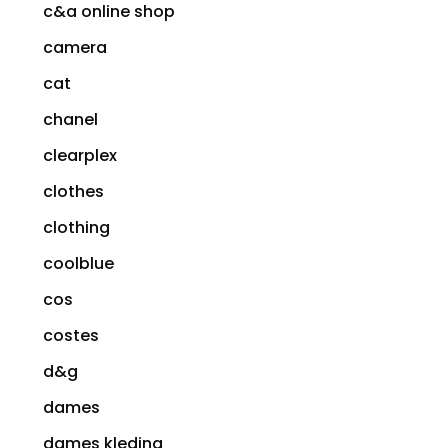
c&a online shop
camera
cat
chanel
clearplex
clothes
clothing
coolblue
cos
costes
d&g
dames
dames kleding