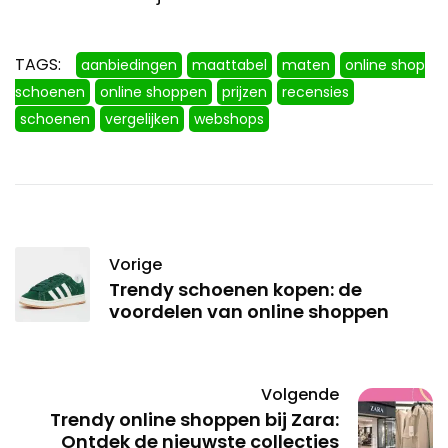
TAGS:
aanbiedingen
maattabel
maten
online shop
schoenen
online shoppen
prijzen
recensies
schoenen
vergelijken
webshops
Vorige
Trendy schoenen kopen: de
voordelen van online shoppen
Volgende
Trendy online shoppen bij Zara:
Ontdek de nieuwste collecties