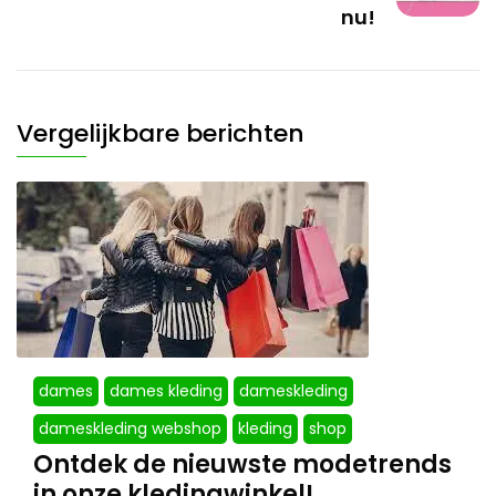
nu!
Vergelijkbare berichten
dames
dames kleding
dameskleding
dameskleding webshop
kleding
shop
Ontdek de nieuwste modetrends
in onze kledingwinkel!