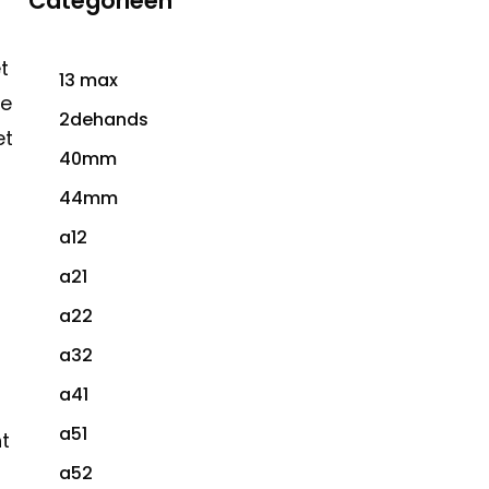
Categorieën
t
13 max
te
2dehands
et
40mm
44mm
a12
a21
a22
a32
a41
a51
ht
a52